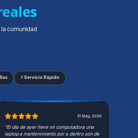
reales
e la comunidad
llas
⚡ Servicio Rápido
31 May, 2026
"El día de ayer lleve mi computadora una
laptop a mantenimiento por a dentro son de