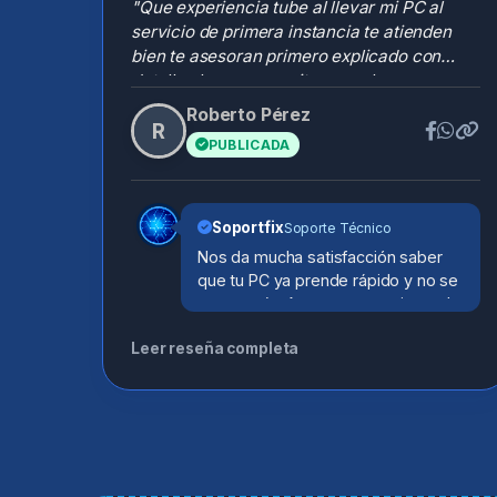
"Que experiencia tube al llevar mi PC al
servicio de primera instancia te atienden
bien te asesoran primero explicado con
detalles lo que necesita o resolver para que
mi pc funcione bien resolvieron el problema
Roberto Pérez
R
de que prendía en 10 a 20 minutos y se
PUBLICADA
apagaba con el mantenimiento por dentro lo
solucionaron 😎⭐🚀"
Soportfix
Soporte Técnico
Nos da mucha satisfacción saber
que tu PC ya prende rápido y no se
apaga más. A veces un equipo solo
necesita un mantenimiento
Leer reseña completa
profesional, estamos a sus
ordenes.