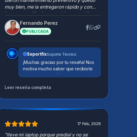
dieron mantenimiento preventivo y quedo
muy bien, me la entregaron rápido y con
buena atención de parte del personal."
Fernando Perez
F
PUBLICADA
Soportfix
Soporte Técnico
¡Muchas gracias por tu reseña! Nos
motiva mucho saber que recibiste
una buena atención y que tu equipo
quedó al 100%. ¡Gracias por
Leer reseña completa
elegirnos!
17 Feb, 2026
"lleve mi laptop porque predial y no se