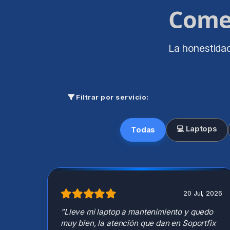
Come
La honestidad
Filtrar por servicio:
💻 Laptops
Todas
20 Jul, 2026
"Lleve mi laptop a mantenimiento y quedo
muy bien, la atención que dan en Soportfix