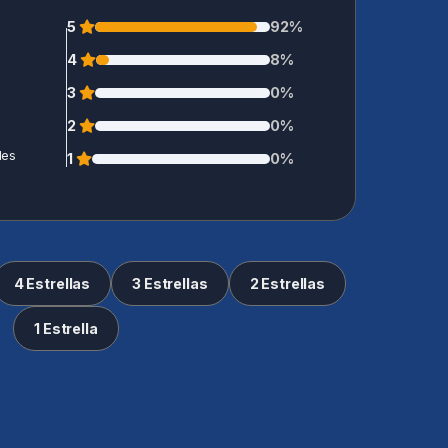
5
92%
4
8%
3
0%
2
0%
les
1
0%
4 Estrellas
3 Estrellas
2 Estrellas
1 Estrella