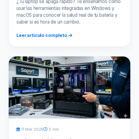
¿Tu laptop se apaga rápido? Te enseñamos cómo
usar las herramientas integradas en Windows y
macOS para conocer la salud real de tu batería y
saber si es hora de un cambio.
Leer artículo completo
11 Mar 2026
2 min