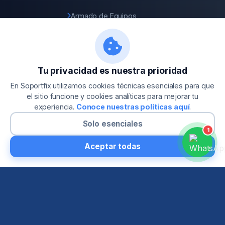
Armado de Equipos
Recuperación de Datos
Diseño de Páginas Web
Tu privacidad es nuestra prioridad
En Soportfix utilizamos cookies técnicas esenciales para que
Soporte
el sitio funcione y cookies analíticas para mejorar tu
experiencia.
Conoce nuestras políticas aquí
.
Solo esenciales
Soporte Remoto
1
Blog Tecnológico
Aceptar todas
Preguntas Frecuentes
Política de Garantías
Contacto Directo
¿Cómo llegar?